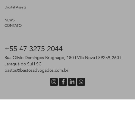
Digital Assets
NEWS
CONTATO
+55 47 3275 2044
Rua Olívio Domingos Brugnago, 180 | Vila Nova | 89259-260 |
Jaraguá do Sul | SC
bastos@bastosadvogados.com.br