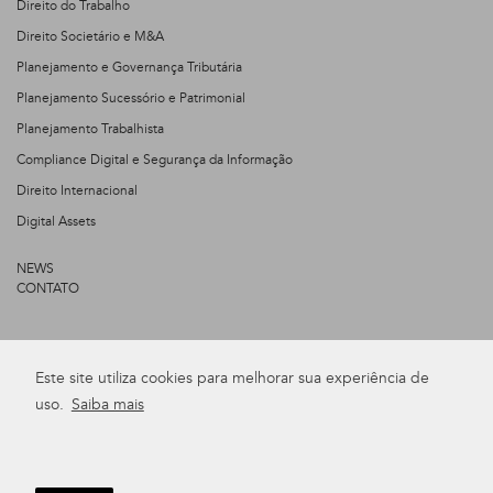
Direito do Trabalho
Direito Societário e M&A
Planejamento e Governança Tributária
Planejamento Sucessório e Patrimonial
Planejamento Trabalhista
Compliance Digital e Segurança da Informação
Direito Internacional
Digital Assets
NEWS
CONTATO
+55 47 3275 2044
Este site utiliza cookies para melhorar sua experiência de
uso.
Saiba mais
Rua Olívio Domingos Brugnago, 180 | Vila Nova | 89259-260 |
Jaraguá do Sul | SC
bastos@bastosadvogados.com.br