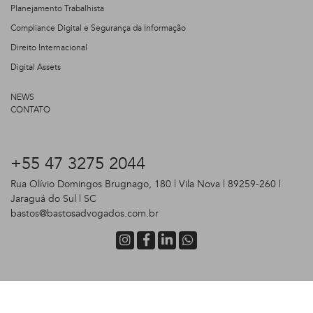
Planejamento Trabalhista
Compliance Digital e Segurança da Informação
Direito Internacional
Digital Assets
NEWS
CONTATO
+55 47 3275 2044
Rua Olívio Domingos Brugnago, 180 | Vila Nova | 89259-260 |
Jaraguá do Sul | SC
bastos@bastosadvogados.com.br