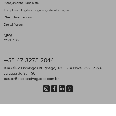
Planejamento Trabalhista
Compliance Digital e Segurança da Informação
Direito Internacional
Digital Assets
NEWS
CONTATO
+55 47 3275 2044
Rua Olívio Domingos Brugnago, 180 | Vila Nova | 89259-260 |
Jaraguá do Sul | SC
bastos@bastosadvogados.com.br