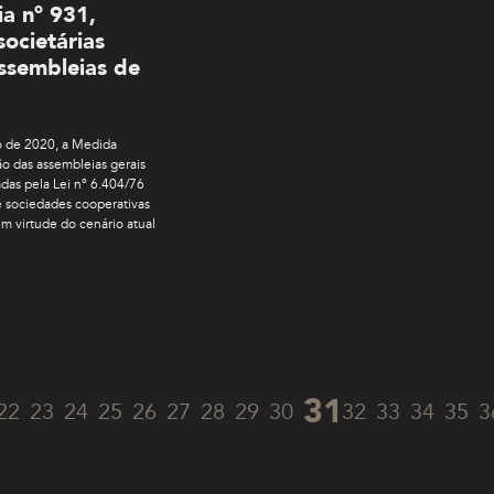
a nº 931,
societárias
assembleias de
ço de 2020, a Medida
ção das assembleias gerais
das pela Lei nº 6.404/76
e sociedades cooperativas
m virtude do cenário atual
31
22
23
24
25
26
27
28
29
30
32
33
34
35
3