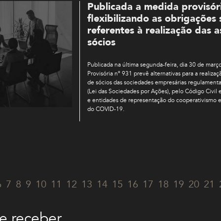
Publicada a medida provisóri
flexibilizando as obrigações 
referentes à realização das 
sócios
Publicada na última segunda-feira, dia 30 de mar
Provisória nº 931 prevê alternativas para a realiza
de sócios das sociedades empresárias regulamenta
(Lei das Sociedades por Ações), pelo Código Civil 
e entidades de representação do cooperativismo e
do COVID-19.
6
7
8
9
10
11
12
13
14
15
16
17
18
19
20
21
e receber