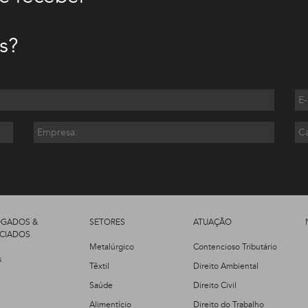
s?
GADOS &
SETORES
ATUAÇÃO
CIADOS
Metalúrgico
Contencioso Tributário
s
Têxtil
Direito Ambiental
Saúde
Direito Civil
Alimentício
Direito do Trabalho