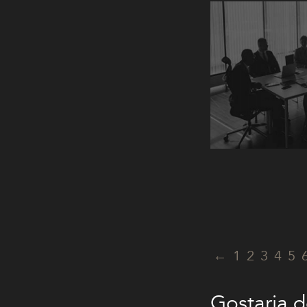
←
1
2
3
4
5
Gostaria d