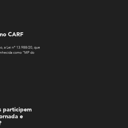
e no CARF
ão, a Lei nº 13.988/20, que
conhecida como “MP do
s participem
ornada e
?