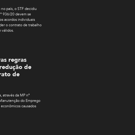
no país, o STF decidiu
 nº 936/20 devem se
s acordos individuais
der o contrato de trabalho
 válidos.
as regras
 redução de
rato de
, através da MP nº
e Manutenção do Emprego
 e econômicos causados