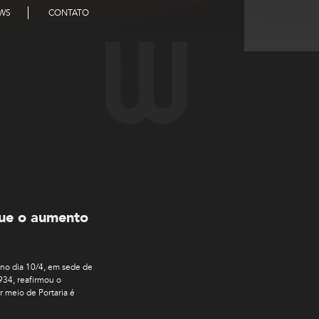
WS
CONTATO
que o aumento
 no dia 10/4, em sede de
934, reafirmou o
 meio de Portaria é