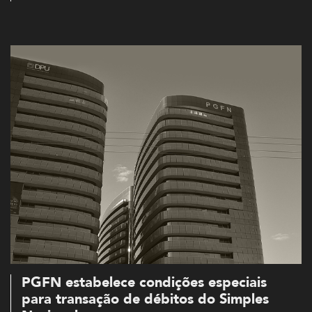
PGFN estabelece condições especiais
para transação de débitos do Simples