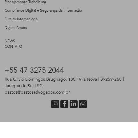
Planejamento Trabalhista
Compliance Digital e Segurança da Informação
Direito Internacional
Digital Assets
NEWS
CONTATO
+55 47 3275 2044
Rua Olívio Domingos Brugnago, 180 | Vila Nova | 89259-260 |
Jaraguá do Sul | SC
bastos@bastosadvogados.com.br